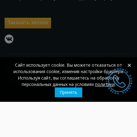
Заказать звонок
vkontakte
×
Сайт использует cookie. Вы можете отказаться от
© 2007 – 2026
ООО «Гласс Проект»
ОГРН 1105074002560;
ИНН
5036104884
использования cookie, изменив настройки браузера.
Используя сайт, вы соглашаетесь на обработку
Политика конфиденциальности
персональных данных на условиях
политики
.
Принять