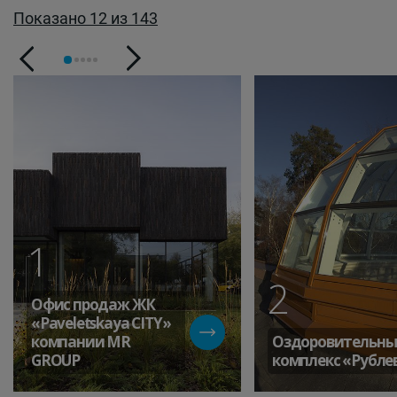
Показано 12 из 143
1
2
Офис продаж ЖК
«Paveletskaya СITY»
компании MR
Оздоровительн
GROUP
комплекс «Рубле