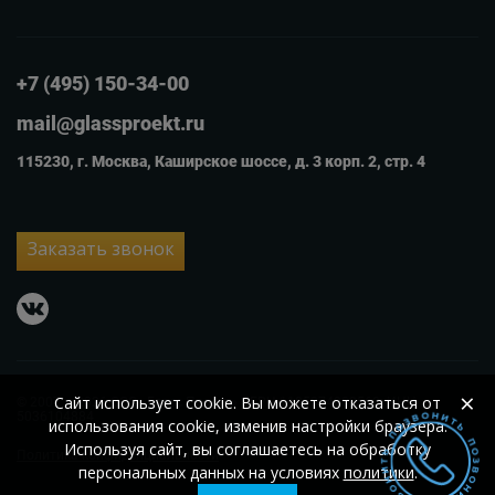
+7 (495) 150-34-00
mail@glassproekt.ru
115230, г. Москва, Каширское шоссе, д. 3 корп. 2, стр. 4
Заказать звонок
vkontakte
×
Сайт использует cookie. Вы можете отказаться от
© 2007 – 2026
ООО «Гласс Проект»
ОГРН 1105074002560;
ИНН
5036104884
использования cookie, изменив настройки браузера.
Используя сайт, вы соглашаетесь на обработку
Политика конфиденциальности
персональных данных на условиях
политики
.