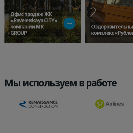
2
Офис продаж ЖК
«Paveletskaya СITY»
компании MR
Оздоровительн
GROUP
комплекс «Рубле
Мы используем в работе