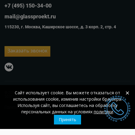
+7 (495) 150-34-00
mail@glassproekt.ru
115230, г. Москва, Каширское шоссе, д. 3 корп. 2, стр. 4
Заказать звонок
vkontakte
×
Сайт использует cookie. Вы можете отказаться от
© 2007 – 2026
ООО «Гласс Проект»
ОГРН 1105074002560;
ИНН
5036104884
использования cookie, изменив настройки браузера.
Используя сайт, вы соглашаетесь на обработку
Политика конфиденциальности
персональных данных на условиях
политики
.
Принять