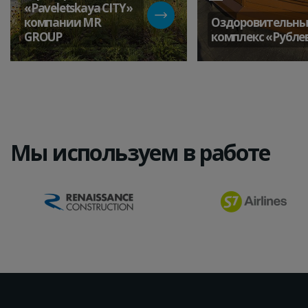
«Paveletskaya СITY»
компании MR
Оздоровительн
GROUP
комплекс «Рубле
Мы используем в работе