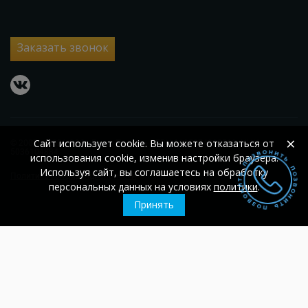
Заказать звонок
vkontakte
×
Сайт использует cookie. Вы можете отказаться от
© 2007 – 2026
ООО «Гласс Проект»
ОГРН 1105074002560;
ИНН
5036104884
использования cookie, изменив настройки браузера.
Используя сайт, вы соглашаетесь на обработку
Политика конфиденциальности
персональных данных на условиях
политики
.
Принять