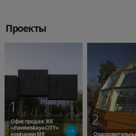
Проекты
1
2
Офис продаж ЖК
«Paveletskaya СITY»
компании MR
Оздоровительн