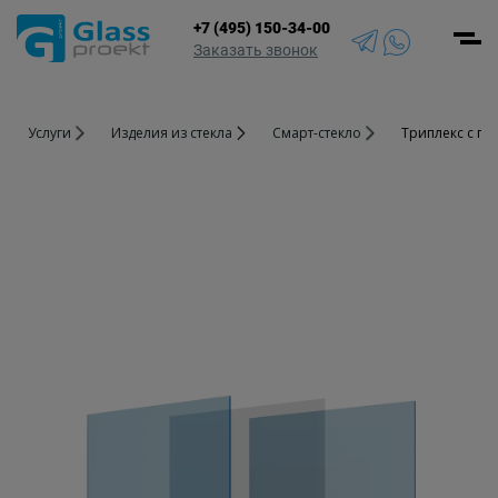
+7 (495) 150-34-00
Men
Заказать звонок
Услуги
Изде­лия ­из стекла
Смарт-стекло
Триплекс с пл