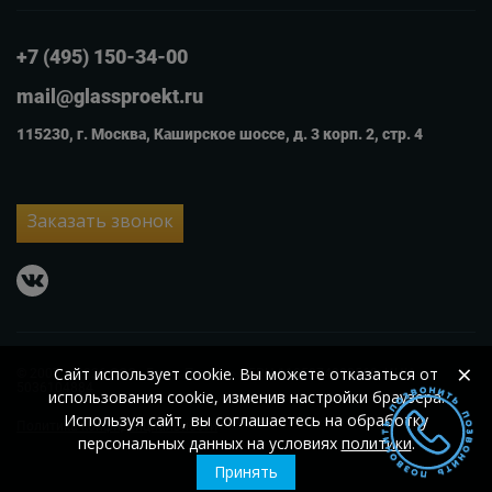
+7 (495) 150-34-00
mail@glassproekt.ru
115230, г. Москва, Каширское шоссе, д. 3 корп. 2, стр. 4
Заказать звонок
vkontakte
×
Сайт использует cookie. Вы можете отказаться от
© 2007 – 2026
ООО «Гласс Проект»
ОГРН 1105074002560;
ИНН
5036104884
использования cookie, изменив настройки браузера.
Используя сайт, вы соглашаетесь на обработку
Политика конфиденциальности
персональных данных на условиях
политики
.
Принять