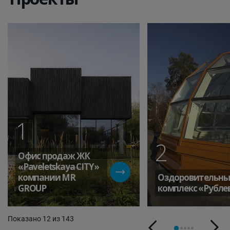
1
2
Офис продаж ЖК
«Paveletskaya СITY»
компании MR
Оздоровительн
GROUP
комплекс «Рубле
Показано 12 из 143