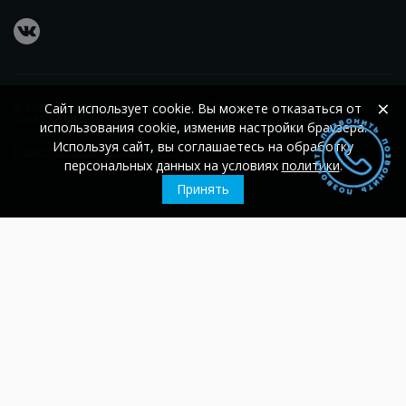
vkontakte
×
Сайт использует cookie. Вы можете отказаться от
© 2007 – 2026
ООО «Гласс Проект»
ОГРН 1105074002560;
ИНН
5036104884
использования cookie, изменив настройки браузера.
Используя сайт, вы соглашаетесь на обработку
Политика конфиденциальности
персональных данных на условиях
политики
.
Принять