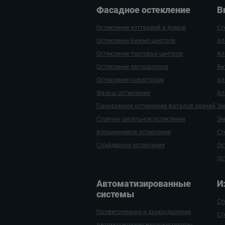
Фасадное остекление
В
Остекление коттеджей и домов
Ст
Остекление бизнес-центров
Ал
Остекление торговых центров
Ал
Остекление автосалонов
Ви
Остекление новостроек
Ал
Фальш остекление
Ал
Панорамное остекление фасадов зданий
Зи
Стоечно ригельное остекление
Зе
Алюминиевое остекление
Ст
Спайдерное остекление
Ос
Ос
Автомати­зиро­ванные
И
системы
Ст
Проветривание и дымоудаление
Ст