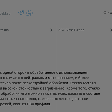
О к
oekt.ru
Стекло
AGC Glass Europe
Зенитные фонари
террасы и веранды
Стеклянные крыши
озырьки и навесы
Спайдерное остекление
текление
Панорамное остекление
, с одной стороны обработанное с использованием
ло отличается нейтральным матированием, и более
стекло после пескоструйной обработки. Стекло Matelux
и высокой стойкостью к загрязнению. Кроме того, стекло
бработки: его можно закалять, использовать в составе
ии стеклянных полов, стеклянных лестниц, а также
ражей, окон из ПВХ профиля.