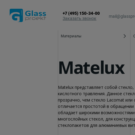
+7 (495) 150-34-00
mail@glasspr
Заказать звонок
Материалы
Алюминиевые окна
Зимние сады
Алюминиевые двери
Остекление 
Matelux
Алюминиевые витражи
Стеклянные к
Алюминиевые входные группы
Фасадное ос
Matelux представляет собой стекло
кислотного травления. Данное стек
прозрачно, чем стекло Lacomat или 
отличается простотой в обращении 
обладает широкими возможностями о
многослойных стекол, для конструкц
стеклопакетов для алюминиевых вит