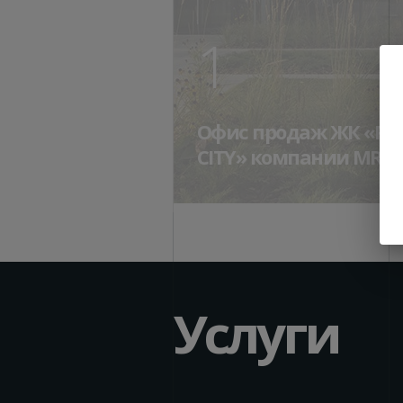
1
Офис продаж ЖК «Pav
СITY» компании MR 
Услуги