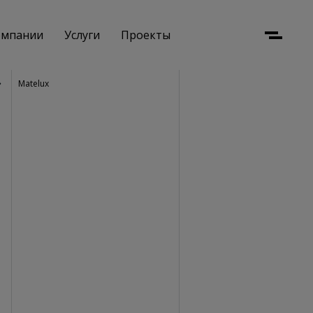
омпании
Услуги
Проекты
Menu
Matelux
Стеклянные лестницы
Стеклянные ограждения
Стеклянные перегородки
Стеклянные полы