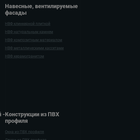
Навесные, вентилируе­мые
фасады
НВФ клинкерной плиткой
НВФ натуральным камнем
НВФ композитным материалом
НВФ металлическими кассетами
НВФ керамогранитом
 ­
Конструкции из ПВХ
профиля
Окна из ПВХ профиля