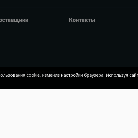
оставщики
Контакты
05074002560;
ИНН 5036104884
Политика конфи
пользования cookie, изменив настройки браузера. Используя сай