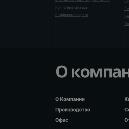
Автоматические входные группы
Ст
Роллетные системы
См
Секционные ворота
Зе
Па
О компа
О Компании
К
Производство
С
Офис
О