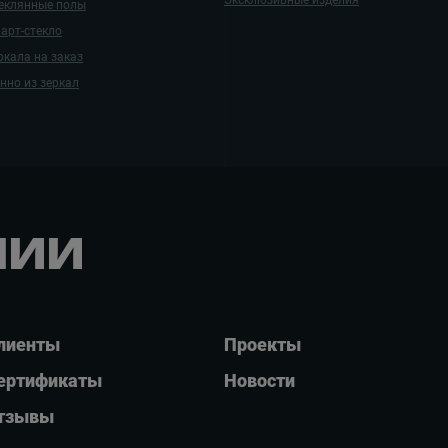
Эксклюзивные изделия
еклянные полы
арт-стекло
ркала на заказ
нно из зеркал
нии
лиенты
Проекты
ертификаты
Новости
тзывы