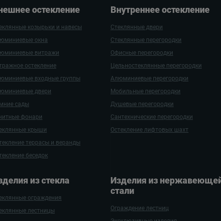
нешнее остекление
Внутреннее остекление
еклянные козырьки и навесы
Стеклянные двери
юминиевые окна
Стеклянные перегородки
юминиевые витражи
Офисные перегородки
тражное остекление
Цельностеклянные перегородки
юминиевые входные группы
Алюминиевые перегородки
юминиевые двери
Мобильные перегородки
мние сады
Душевые перегородки
нитные фонари
Сантехнические перегородки
еклянные крыши
Остекление лифтовых шахт
текление террасы и веранды
текление беседок
зде­лия ­из стекла
Изделия из нержаве­ющей
стали
еклянные ограждения
Ограждение лестниц
еклянные лестницы