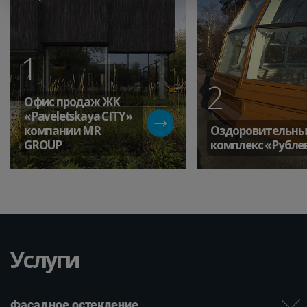
1
2
Офис продаж ЖК
«Paveletskaya СITY»
компании MR
Оздоровительн
GROUP
комплекс «Рубле
Услуги
Фасадное остекление