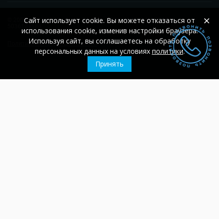
×
Сайт использует cookie. Вы можете отказаться от
© 2007 – 2026
ООО «Гласс Проект»
ОГРН 1105074002560;
ИНН
5036104884
использования cookie, изменив настройки браузера.
Используя сайт, вы соглашаетесь на обработку
Политика конфиденциальности
персональных данных на условиях
политики
.
Принять