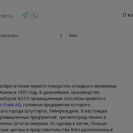
О к
oekt.ru
Фурнитура
Roto
Зенитные фонари
террасы и веранды
Стеклянные крыши
озырьки и навесы
Спайдерное остекление
текление
Панорамное остекление
изобретателем первого поворотно-откидного механизма
ьмом в 1935 году. В дальнейшем, производство
приборов ROTO промышленным способом привело к
o Frank AG
, головное предприятие которого
ого города Штутгарта, Ляйнфельдене. В настоящее
 промышленных предприятий: три непосредственно в
ненных Штатах Америки, по одному в Китае, Польше
исные центры и представительства Roto расположены в