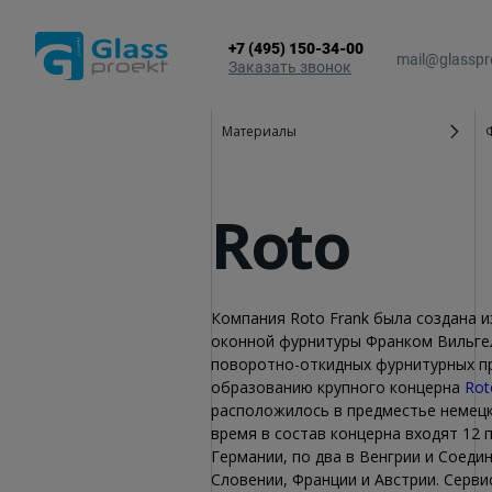
+7 (495) 150-34-00
mail@glasspr
Заказать звонок
Материалы
Алюминиевые окна
Зимние сады
Алюминиевые двери
Остекление 
Roto
Алюминиевые витражи
Стеклянные к
Алюминиевые входные группы
Фасадное ос
Компания Roto Frank была создана 
оконной фурнитуры Франком Вильгел
поворотно-откидных фурнитурных 
образованию крупного концерна
Rot
расположилось в предместье немецк
время в состав концерна входят 12
Германии, по два в Венгрии и Соеди
Словении, Франции и Австрии. Серв