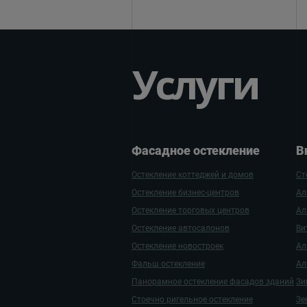
Услуги
Фасадное остекление
В
Остекление коттеджей и домов
Ст
Остекление бизнес-центров
Ал
Остекление торговых центров
Ал
Остекление автосалонов
Ви
Остекление новостроек
Ал
Фальш остекление
Ал
Панорамное остекление фасадов зданий
Зи
Стоечно ригельное остекление
Зе