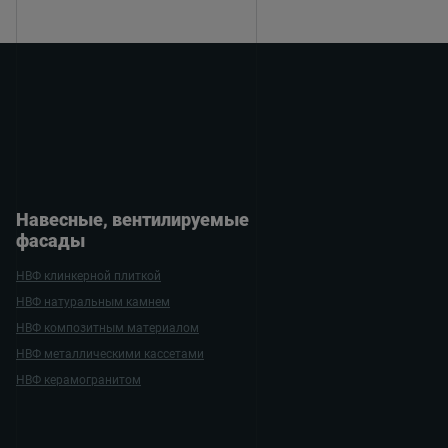
Навесные, вентилируе­мые
фасады
НВФ клинкерной плиткой
НВФ натуральным камнем
НВФ композитным материалом
НВФ металлическими кассетами
НВФ керамогранитом