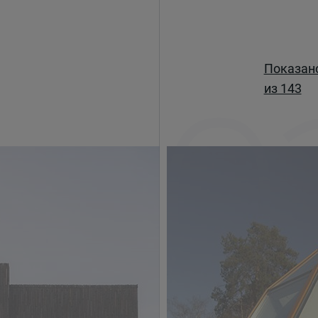
1
0
Показан
из 143