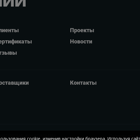
лиенты
Проекты
ертификаты
Новости
тзывы
оставщики
Контакты
05074002560;
ИНН 5036104884
Политика конфи
пользования cookie, изменив настройки браузера. Используя сай