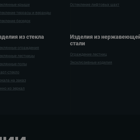
еклянные крыши
Остекление лифтовых шахт
текление террасы и веранды
текление беседок
зде­лия ­из стекла
Изделия из нержаве­ющей
стали
еклянные ограждения
Ограждение лестниц
еклянные лестницы
Эксклюзивные изделия
еклянные полы
арт-стекло
ркала на заказ
нно из зеркал
нии