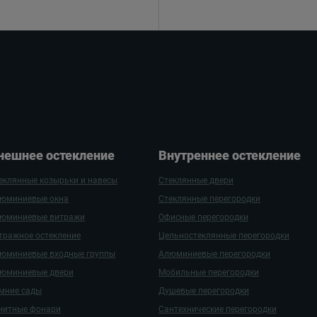
нешнее остекление
Внутреннее остекление
еклянные козырьки и навесы
Стеклянные двери
юминиевые окна
Стеклянные перегородки
юминиевые витражи
Офисные перегородки
тражное остекление
Цельностеклянные перегородки
юминиевые входные группы
Алюминиевые перегородки
юминиевые двери
Мобильные перегородки
мние сады
Душевые перегородки
нитные фонари
Сантехнические перегородки