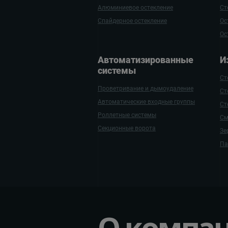
Алюминиевое остекление
Ст
Спайдерное остекление
Ос
Ос
Автомати­зиро­ванные
И
системы
Ст
Проветривание и дымоудаление
Ст
Автоматические входные группы
Ст
Роллетные системы
См
Секционные ворота
Зе
Па
О компа