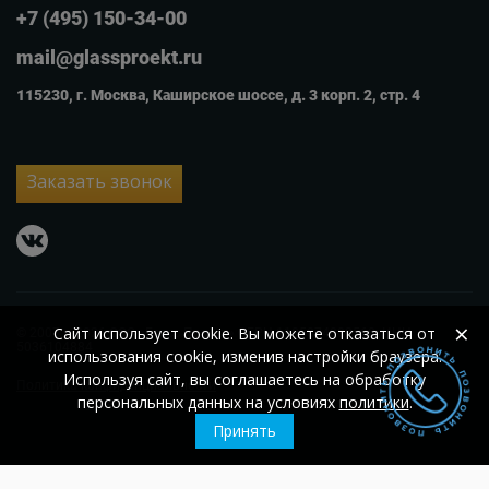
+7 (495) 150-34-00
mail@glassproekt.ru
115230, г. Москва, Каширское шоссе, д. 3 корп. 2, стр. 4
Заказать звонок
vkontakte
×
Сайт использует cookie. Вы можете отказаться от
© 2007 – 2026
ООО «Гласс Проект»
ОГРН 1105074002560;
ИНН
5036104884
использования cookie, изменив настройки браузера.
Используя сайт, вы соглашаетесь на обработку
Политика конфиденциальности
персональных данных на условиях
политики
.
Принять