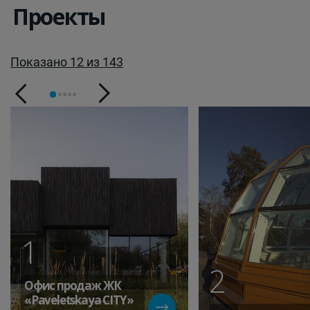
Проекты
Показано 12 из 143
1
2
Офис продаж ЖК
«Paveletskaya СITY»