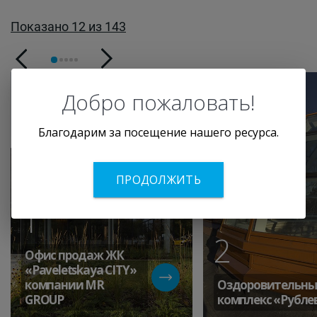
Показано 12 из 143
Добро пожаловать!
Благодарим за посещение нашего ресурса.
ПРОДОЛЖИТЬ
1
2
Офис продаж ЖК
«Paveletskaya СITY»
компании MR
Оздоровительн
GROUP
комплекс «Рубле