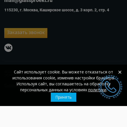
mail@glassproekt.ru
115230, г. Москва, Каширское шоссе, д. 3 корп. 2, стр. 4
Заказать звонок
vkontakte
×
Сайт использует cookie. Вы можете отказаться от
© 2007 – 2026
ООО «Гласс Проект»
ОГРН 1105074002560;
ИНН
5036104884
использования cookie, изменив настройки браузера.
Используя сайт, вы соглашаетесь на обработку
Политика конфиденциальности
персональных данных на условиях
политики
.
Принять