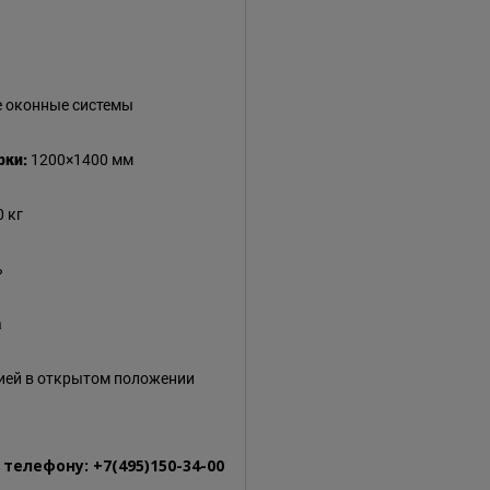
 оконные системы
рки:
1200×1400 мм
 кг
ь
а
ией в открытом положении
елефону: +7(495)150-34-00