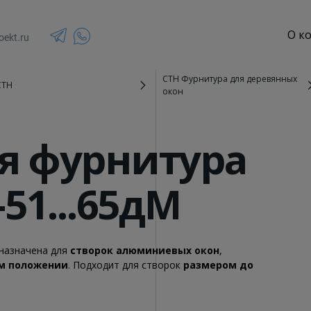
О к
oekt.ru
СТН Фурнитура для деревянных
CTH
окон
Зенитные фонари
террасы и веранды
Стеклянные крыши
я фурнитура
озырьки и навесы
Спайдерное остекление
текление
Панорамное остекление
-51...65дМ
назначена для
створок алюминиевых окон
,
ом положении
. Подходит для створок
размером до