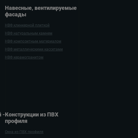
Навесные, вентилируе­мые
фасады
НВФ клинкерной плиткой
НВФ натуральным камнем
НВФ композитным материалом
НВФ металлическими кассетами
НВФ керамогранитом
 ­
Конструкции из ПВХ
профиля
Окна из ПВХ профиля