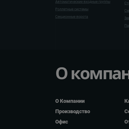
Автоматические входные группы
Ст
Роллетные системы
См
Секционные ворота
Зе
Па
О компа
О Компании
К
Производство
С
Офис
О