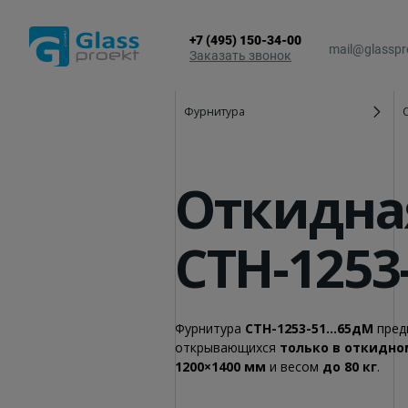
+7 (495) 150-34-00
mail@glasspr
Заказать звонок
Фурнитура
Алюминиевые окна
Зимние сады
Алюминиевые двери
Остекление 
Откидна
Алюминиевые витражи
Стеклянные к
Алюминиевые входные группы
Фасадное ос
СТН-1253
Фурнитура
СТН-1253-51...65дМ
пред
открывающихся
только в откидн
1200×1400 мм
и весом
до 80 кг
.