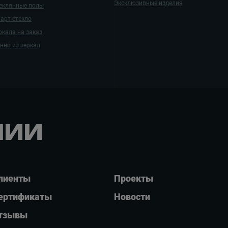
Эксклюзивные изделия
еклянные полы
арт-стекло
ркала на заказ
нно из зеркал
нии
лиенты
Проекты
ертификаты
Новости
тзывы