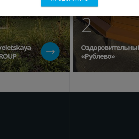
2
eletskaya
Оздоровительны
GROUP
«Рублево»