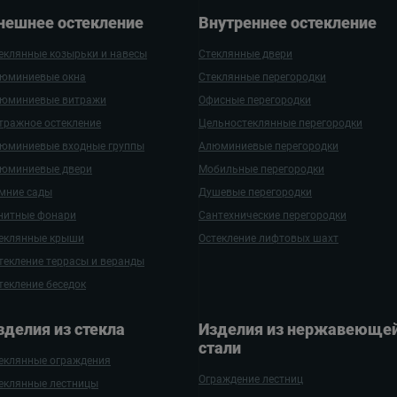
нешнее остекление
Внутреннее остекление
еклянные козырьки и навесы
Стеклянные двери
юминиевые окна
Стеклянные перегородки
юминиевые витражи
Офисные перегородки
тражное остекление
Цельностеклянные перегородки
юминиевые входные группы
Алюминиевые перегородки
юминиевые двери
Мобильные перегородки
мние сады
Душевые перегородки
нитные фонари
Сантехнические перегородки
еклянные крыши
Остекление лифтовых шахт
текление террасы и веранды
текление беседок
зде­лия ­из стекла
Изделия из нержаве­ющей
стали
еклянные ограждения
Ограждение лестниц
еклянные лестницы