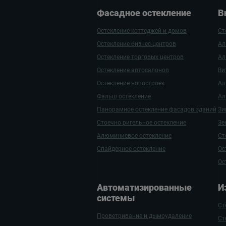
Фасадное остекление
В
Остекление коттеджей и домов
Ст
Остекление бизнес-центров
Ал
Остекление торговых центров
Ал
Остекление автосалонов
Ви
Остекление новостроек
Ал
Фальш остекление
Ал
Панорамное остекление фасадов зданий
Зи
Стоечно ригельное остекление
Зе
Алюминиевое остекление
Ст
Спайдерное остекление
Ос
Ос
Автомати­зиро­ванные
И
системы
Ст
Проветривание и дымоудаление
Ст