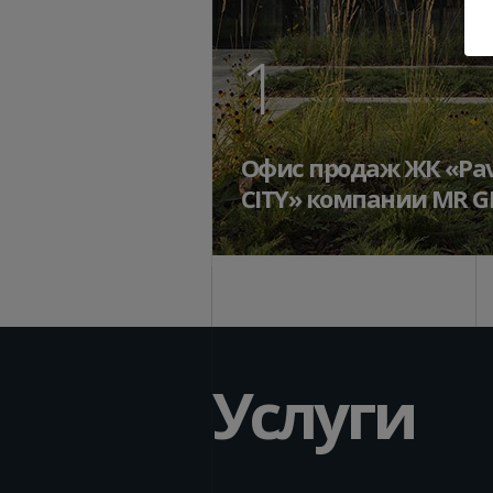
1
Офис продаж ЖК «Pav
СITY» компании MR 
Услуги