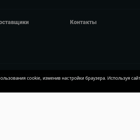
оставщики
Контакты
05074002560;
ИНН 5036104884
Политика конфи
пользования cookie, изменив настройки браузера. Используя сай