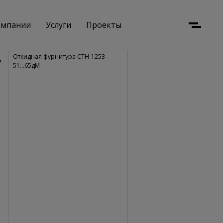
омпании
Услуги
Проекты
Menu
Откидная фурнитура СТН-1253-
51...65дМ
Стеклянные лестницы
Стеклянные ограждения
Стеклянные перегородки
Стеклянные полы