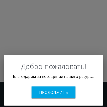
1
2
Офис продаж ЖК
«Paveletskaya СITY»
компании MR
Оздоровительный
GROUP
комплекс «Рублево
Добро пожаловать!
Благодарим за посещение нашего ресурса.
ПРОДОЛЖИТЬ
Услуги