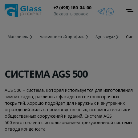
+7 (495) 150-34-00
Men
Заказать звонок
Алюминиевые
Зимние сады
Зенитные
Стеклянные
Материалы
Алюминиевый профиль
Agrisovgaz
Систе
окна
фонари
лестницы
Остекление
Алюминиевые
террасы и
Стеклянные
Стеклянные
двери
веранды
крыши
ограждения
Алюминиевые
Стеклянные
Спайдерное
Стеклянные
СИСТЕМА AGS 500
витражи
козырьки и
остекление
перегородки
навесы
Алюминиевые
Панорамное
Стеклянные
входные
Фасадное
остекление
полы
AGS 500 – система, которая используется для изготовления
группы
остекление
зимних садов, различных фасадов и светопрозрачных
покрытий. Хорошо подойдет для наружных и внутренних
ограждений жилых, производственных, вспомогательных и
общественных сооружений и зданий. Система AGS
500 изготовлена с использованием трехуровневой системы
отвода конденсата.